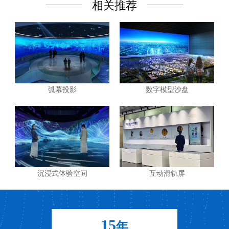
相关推荐
弧幕投影
数字模型沙盘
沉浸式体验空间
互动滑轨屏
15
年