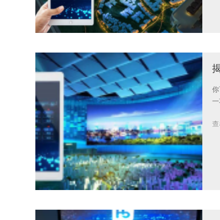
你
一
查