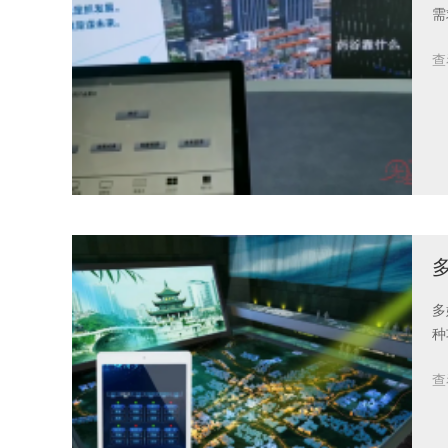
需
查
多
种
查